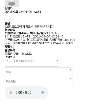
담당자
0건
597회
26-01-01 10:31
본문
12월 프로그램 계획표-치매전담실 입니다.
첨부파일
12월프로그램계획표-치매전담실.pdf
(74.8K)
8회 다운로드 | DATE : 2026-01-01 10:31:46
이전글
2026년 01월 프로그램계획표-치매전담실
26.01.01
다음글
사회적협동조합 영암지역네트워크 협약서
25.12.09
댓글
0
댓글목록
등록된 댓글이 없습니다.
댓글쓰기