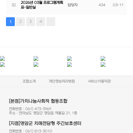
2026년 03월 프로그램계획
32
담당자
434
03-11
표-일반실
2
3
4
1
조합소개
개인정보처리방침
서비스이용약관
[본점]가치나눔사회적 협동조합
전화번호 : 061) 473-3969
주소 : 전라남도 영암군 영암읍 역몰길 21, 1층
[지점]영암군 치매전담형 주간보호센터
전화번호 : 061) 813-3010