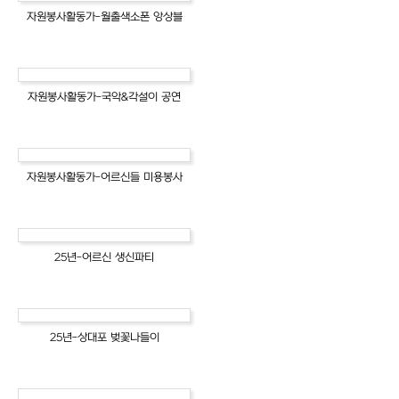
자원봉사활동가-월출색소폰 앙상블
자원봉사활동가-국악&각설이 공연
자원봉사활동가-어르신들 미용봉사
25년-어르신 생신파티
25년-상대포 벚꽃나들이